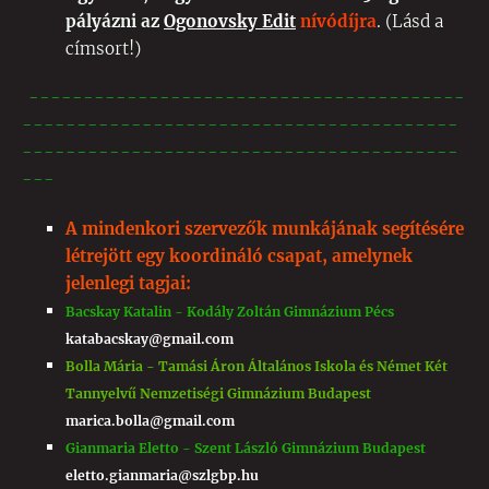
pályázni az
Ogonovsky Edit
nívódíjra
. (Lásd a
címsort!)
----------------------------------------
----------------------------------------
----------------------------------------
---
A mindenkori szervezők munkájának segítésére
létrejött egy koordináló csapat, amelynek
jelenlegi tagjai:
Bacskay Katalin - Kodály Zoltán Gimnázium Pécs
katabacskay@
gmail.com
Bolla Mária - Tamási Áron Általános Iskola és Német Két
Tannyelvű Nemzetiségi Gimnázium Budapest
marica.bolla@gmail.com
Gianmaria Eletto - Szent László Gimnázium Budapest
eletto.gianmaria@szlgbp.hu