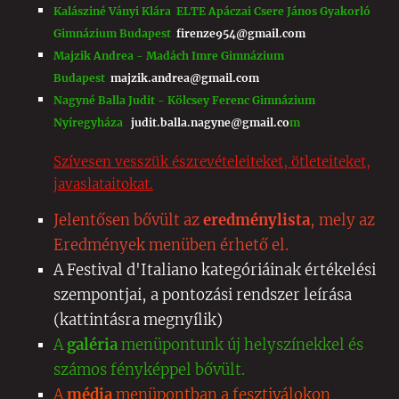
Kalásziné Ványi Klára ELTE Apáczai Csere János Gyakorló
Gimnázium Budapest
firenze954@gmail.com
Majzik Andrea - Madách Imre Gimnázium
Budapest
majzik.andrea@gmail.com
Nagyné Balla Judit - Kölcsey Ferenc Gimnázium
Nyíregyháza
judit.balla.nagyne@gmail.co
m
Szívesen vesszük észrevételeiteket, ötleteiteket,
javaslataitokat.
Jelentősen bővült az
eredménylista
, mely az
Eredmények menüben érhető el.
A Festival d'Italiano kategóriáinak értékelési
szempontjai, a pontozási rendszer leírása
(kattintásra megnyílik)
A
galéria
menüpontunk új helyszínekkel és
számos fényképpel bővült.
A
média
menüpontban a fesztiválokon