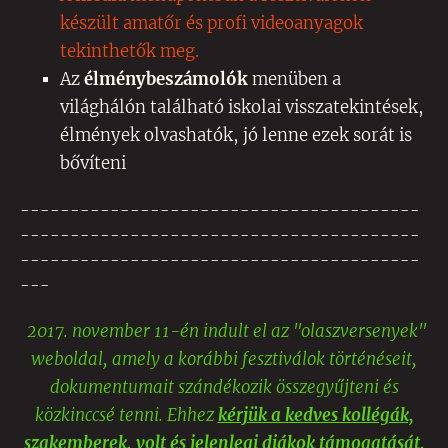
készült amatőr és profi videoanyagok
tekinthetők meg.
Az
élménybeszámolók
menüben a
világhálón található iskolai visszatekintések,
élmények olvashatók, jó lenne ezek sorát is
bővíteni
----------------------------------------
----------------------------------------
----------------------------------------
---
2017. n
ovember 11-én indult el az "olaszversenyek"
weboldal, amely a korábbi fesztiválok történéseit,
dokumentumait szándékozik összegyűjteni és
közkinccsé tenni. Ehhez
kérjük a kedves kollégák,
szakemberek, volt és jelenlegi diákok támogatását
,