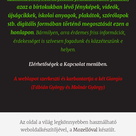
azaz a birtokukban lévő fényképek, videók,
újságcikkek, iskolai anyagok, plakátok, szórólapok
stb. digitális formában történő megosztását ezen a
honlapon
. Bármilyen, arra érdemes friss információt,
érdekességet is szívesen fogadunk és közzéteszünk e
helyen.
Elérhetőségek a Kapcsolat menüben.
A weblapot szerkeszti és karbantartja a két Giorgio
(Fábián György és Molnár György)
Az oldal a világ legkönnyebben használható
weboldalkészítőjével, a
Mozellóval
készült.