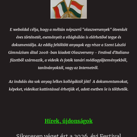
E weboldal célja, hogy a méltán népszerű "olaszversenyek" ötvenkét
éves történetét, eseményeit a világhálón is elérhetővé tegye és
dokumentálja. Az eddig feltöltött anyagok egy része a Szent László
Gimnázium által 2008-ban kiadott Olaszverseny – Festival d'Italiano
füzetből származik, a videók és fotók tanári médiagyűjteményekből,
tanítványoktól, vagy az Internetről.
Az indulás óta sok anyag lelkes kollégáktól jött! A dokumentumokat,
képeket, videókat kattintással érhetjük el, adott esetben le is tölthetők.
Hírek, újdonságok
Sikeresen véget ért a 2026. évi Festival