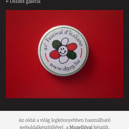
Összes galéria
Az oldal a világ legkönnyebben használható
weboldalkészítőjével, a
Mozellóval
készült.