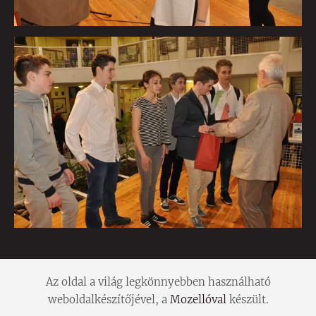
Az oldal a világ legkönnyebben használható
weboldalkészítőjével, a
Mozellóval
készült.