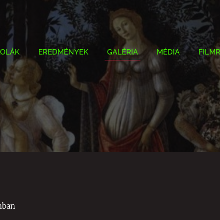
KOLÁK
EREDMÉNYEK
GALÉRIA
MÉDIA
FILM
mban