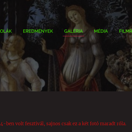
KOLÁK
EREDMÉNYEK
GALÉRIA
MÉDIA
FILM
en volt fesztivál, sajnos csak ez a két fotó maradt róla.