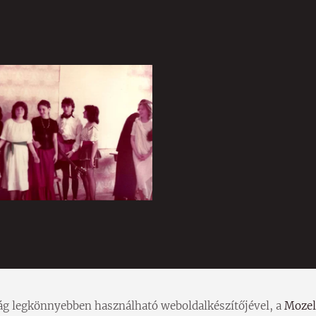
ilág legkönnyebben használható weboldalkészítőjével, a
Mozel