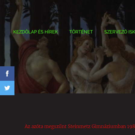
KEZDŐLAP ÉS HÍREK
TÖRTÉNET
SZERVEZŐ IS
Az azóta megszűnt Steinmetz Gimnáziumban 1984-b